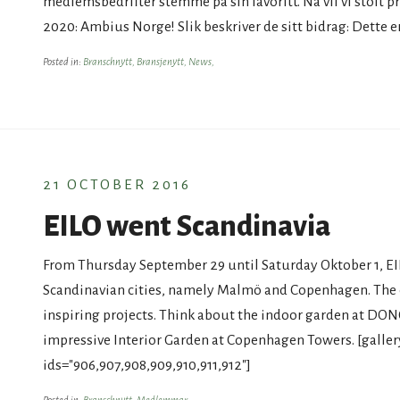
medlemsbedrifter stemme på sin favoritt. Nå vil vi stolt 
2020: Ambius Norge! Slik beskriver de sitt bidrag: Dette er 
Posted in:
Branschnytt,
Bransjenytt,
News,
21 OCTOBER 2016
EILO went Scandinavia
From Thursday September 29 until Saturday Oktober 1, EI
Scandinavian cities, namely Malmö and Copenhagen. The ex
inspiring projects. Think about the indoor garden at DON
impressive Interior Garden at Copenhagen Towers. [gallery
ids="906,907,908,909,910,911,912"]