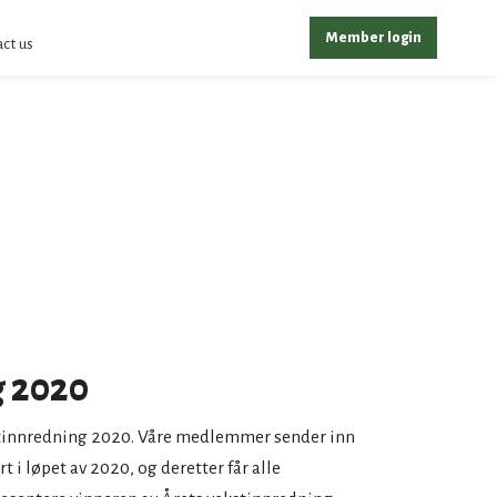
Member login
ct us
g 2020
tinnredning 2020. Våre medlemmer sender inn
 i løpet av 2020, og deretter får alle