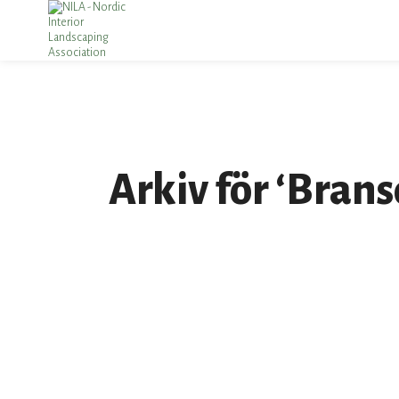
S
t
c
Arkiv för ‘Bran