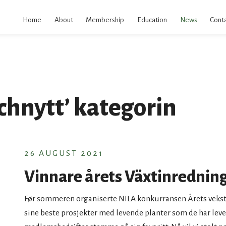
kip
o
Home
About
Membership
Education
News
Conta
ontent
schnytt’ kategorin
26 AUGUST 2021
Vinnare årets Växtinrednin
Før sommeren organiserte NILA konkurransen Årets veks
sine beste prosjekter med levende planter som de har levert