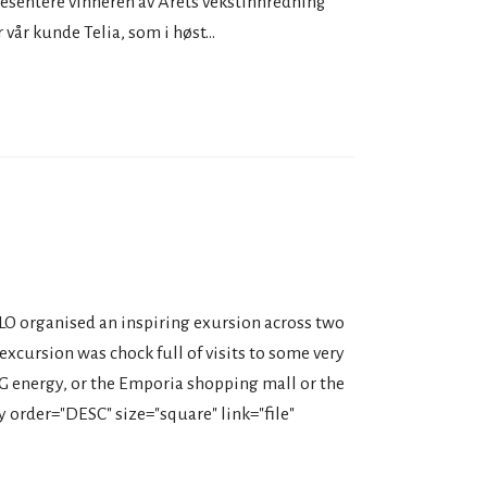
presentere vinneren av Årets vekstinnredning
vår kunde Telia, som i høst...
LO organised an inspiring exursion across two
cursion was chock full of visits to some very
G energy, or the Emporia shopping mall or the
 order="DESC" size="square" link="file"