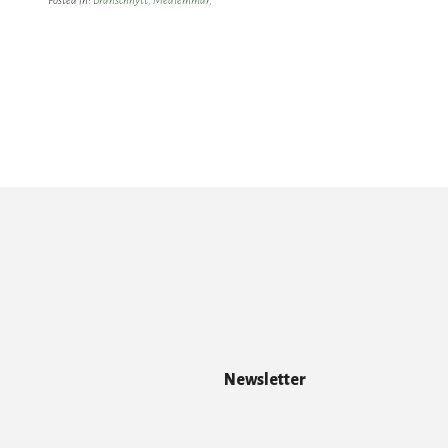
Posted in:
Branschnytt,
Medlemmar,
Newsletter