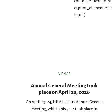
columns=’flexible’ pag
caption_elements=’no
bq1t8′]
NEWS
Annual General Meeting took
place on April 24, 2026
On April 23-24, NILA held its Annual General
Meeting, which this year took place in