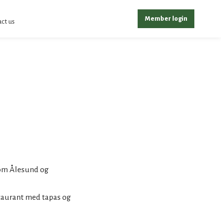
Member login
ct us
lom Ålesund og
staurant med tapas og