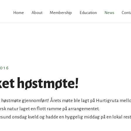
kip
o
Home
About
Membership
Education
News
Conta
ontent
016
ket høstmøte!
et høstmøte gjennomført! Årets møte ble lagt på Hurtigruta mel
rsk natur laget en flott ramme på arrangementet.
Ålesund onsdag kveld og hadde en hyggelig middag på en lokal re