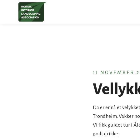
S
t
c
11 NOVEMBER 2
Vellyk
Da er ennå et velykk
Trondheim. Vakker no
Vi fikk guidet tur i 
godt drikke.