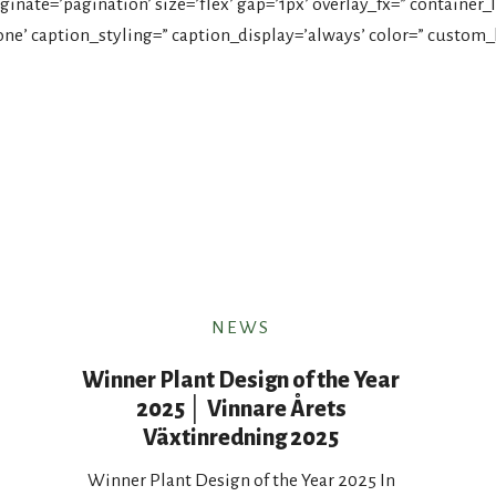
inate=’pagination’ size=’flex’ gap=’1px’ overlay_fx=” container_l
ne’ caption_styling=” caption_display=’always’ color=” custom_
NEWS
Winner Plant Design of the Year
2025 │ Vinnare Årets
Växtinredning 2025
Winner Plant Design of the Year 2025 In