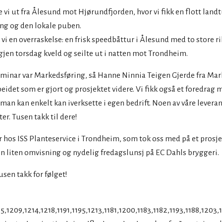
vi ut fra Ålesund mot Hjørundfjorden, hvor vi fikk en flott landtu
ng og den lokale puben.
 vi en overraskelse: en frisk speedbåttur i Ålesund med to store ri
igjen torsdag kveld og seilte ut i natten mot Trondheim.
eminar var Markedsføring, så Hanne Ninnia Teigen Gjerde fra Ma
eidet som er gjort og prosjektet videre. Vi fikk også et foredrag 
man kan enkelt kan iverksette i egen bedrift. Noen av våre levera
er. Tusen takk til dere!
r hos ISS Planteservice i Trondheim, som tok oss med på et prosjek
 en liten omvisning og nydelig fredagslunsj på EC Dahls bryggeri.
usen takk for følget!
15,1209,1214,1218,1191,1195,1213,1181,1200,1183,1182,1193,1188,1203