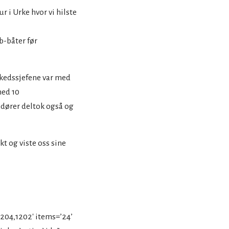
r i Urke hvor vi hilste
b-båter før
rkedssjefene var med
med 10
ndører deltok også og
t og viste oss sine
,1204,1202′ items=’24’