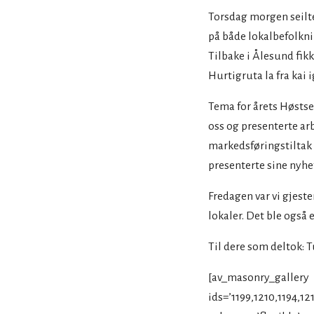
Torsdag morgen seilte 
på både lokalbefolkni
Tilbake i Ålesund fikk
Hurtigruta la fra kai 
Tema for årets Høsts
oss og presenterte arb
markedsføringstiltak 
presenterte sine nyhet
Fredagen var vi gjeste
lokaler. Det ble også
Til dere som deltok: T
[av_masonry_gallery
ids=’1199,1210,1194,12