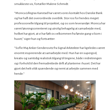
smukkeste vis, fortæller Malene Schmidt:
”Monica Lillegrav Kanstad har været vores kontakt hos Danske Bank
og har haft det overordnede overblik. Stor ros for hendes meget
professionelle tilgang til projektet, og os som leverandør. Monica har
været løsningsorienteret og utrolig behagelig at samarbejde med,
hvilket har gjort, at vi har følt os velkommen fra første gang vi kom i
huset,” siger hun og fortsætter:
”Sofie Maj Anker Senderovitz fra Signal Arkitekter har ligeledes været
enormt inspirerende at samarbejde med. Hun har en supergod,
kreativ og samtidig realistisk tilgang til tingene, både i indretningen
og i forhold til den fremadrettede drift af planterne i huset. Det har
gjort det helt vildt spændende og nemt at arbejde sammen med
hende.”