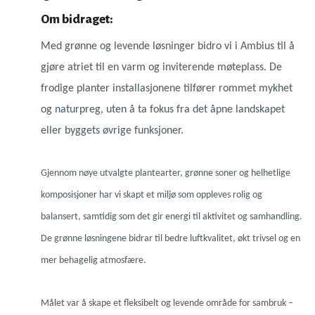
Om bidraget:
Med grønne og levende løsninger bidro vi i Ambius til å
gjøre atriet til en varm og inviterende møteplass. De
frodige planter installasjonene tilfører rommet mykhet
og naturpreg, uten å ta fokus fra det åpne landskapet
eller byggets øvrige funksjoner.
Gjennom nøye utvalgte plantearter, grønne soner og helhetlige
komposisjoner har vi skapt et miljø som oppleves rolig og
balansert, samtidig som det gir energi til aktivitet og samhandling.
De grønne løsningene bidrar til bedre luftkvalitet, økt trivsel og en
mer behagelig atmosfære.
Målet var å skape et fleksibelt og levende område for sambruk –