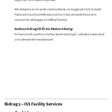
tegel från 1970-talets Danmark.
Att integrera en levande växtinredning i en byggnad med så starkt
fokus på resurshushållning visar hur vi kan använda historiens
resurser för att bygga en hållbar framtid.
Ambius bidrag till Årets Växtinredning:
En harmonisk symbios mellan återbrukat tegel, cirkulära materialval
och välmående medarbetare.
Bidrag 3 – ISS Facility Services