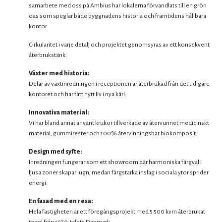
samarbete med oss på Ambius har lokalerna förvandlats till en grön
oas som speglar både byggnadens historia och framtidens hållbara
kontor.
Cirkularitet i varje detalj och projektet genomsyras av ett konsekvent
återbrukstänk.
Växter med historia:
Delar av växtinredningen i receptionen är återbrukad från det tidigare
kontoret och har fått nytt liv i nya kärl.
Innovativa material:
Vi har bland annat använt krukor tillverkade av återvunnet medicinskt
material, gummirester och 100% återvinningsbar biokomposit.
Design med syfte:
Inredningen fungerar som ett showroom där harmoniska färgval i
ljusa zoner skapar lugn, medan färgstarka inslag i sociala ytor sprider
energi.
En fasad med en resa:
Hela fastigheten är ett föregångsprojekt med 5 500 kvm återbrukat