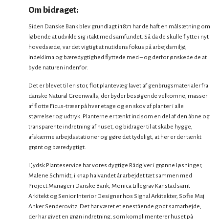
Om bidraget:
Siden Danske Bank blev grundlagt i 1871 har de haft en målsætning om
løbende at udvikle sig i takt med samfundet. Så da de skulle flytte i nyt
hovedsæde, var det vigtigt at nutidens fokus på arbejdsmiljø,
indeklima og bæredygtighed flyttede med – og derfor ønskede de at
byde naturen indenfor.
Det er blevet til en stor, flot plantevæg lavet af genbrugsmaterialer fra
danske Natural Greenwalls, der byder besøgende velkomne, masser
af flotte Ficus-træer på hver etage og en skov af planter i alle
størrelser og udtryk. Planterne er tænkt ind som en del af den åbne og
transparente indretning af huset, og bidrager til at skabe hygge,
afskærme arbejdsstationer og gøre det tydeligt, at her er der tænkt
grønt og bæredygtigt.
I Jydsk Planteservice har vores dygtige Rådgiver i grønne løsninger,
Malene Schmidt, i knap halvandet år arbejdet tæt sammen med
Project Manager i Danske Bank, Monica Lillegrav Kanstad samt
Arkitekt og Senior Interior Designer hos Signal Arkitekter, Sofie Maj
Anker Senderovitz. Det har været et enestående godt samarbejde,
der har givet en grøn indretning, som komplimenterer huset på