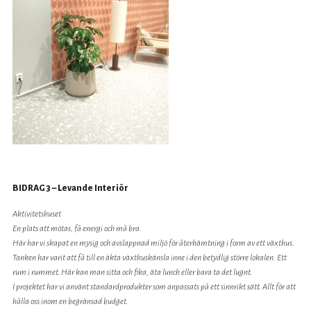
BIDRAG 3 – Levande Interiör
Aktivitetshuset
En plats att mötas, få energi och må bra.
Här har vi skapat en mysig och avslappnad miljö för återhämtning i form av ett växthus.
Tanken har varit att få till en äkta växthuskänsla inne i den betydlig större lokalen. Ett
rum i rummet. Här kan man sitta och fika, äta lunch eller bara ta det lugnt.
I projektet har vi använt standardprodukter som anpassats på ett sinnrikt sätt. Allt för att
hålla oss inom en begränsad budget.