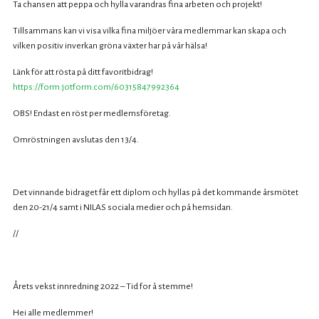
Ta chansen att peppa och hylla varandras fina arbeten och projekt!
Tillsammans kan vi visa vilka fina miljöer våra medlemmar kan skapa och
vilken positiv inverkan gröna växter har på vår hälsa!
Länk för att rösta på ditt favoritbidrag!
https://form.jotform.com/60315847992364
OBS! Endast en röst per medlemsföretag.
Omröstningen avslutas den 13/4.
Det vinnande bidraget får ett diplom och hyllas på det kommande årsmötet
den 20-21/4 samt i NILAS sociala medier och på hemsidan.
//
Årets vekst innredning 2022 – Tid for å stemme!
Hei alle medlemmer!