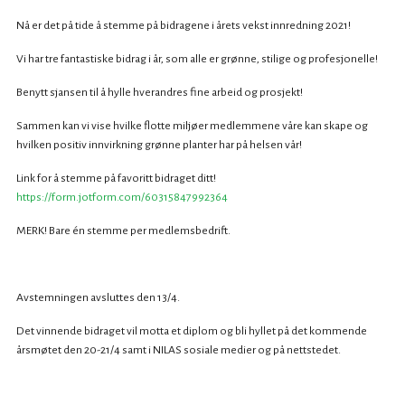
Nå er det på tide å stemme på bidragene i årets vekst innredning 2021!
Vi har tre fantastiske bidrag i år, som alle er grønne, stilige og profesjonelle!
Benytt sjansen til å hylle hverandres fine arbeid og prosjekt!
Sammen kan vi vise hvilke flotte miljøer medlemmene våre kan skape og
hvilken positiv innvirkning grønne planter har på helsen vår!
Link for å stemme på favoritt bidraget ditt!
https://form.jotform.com/60315847992364
MERK! Bare én stemme per medlemsbedrift.
Avstemningen avsluttes den 13/4.
Det vinnende bidraget vil motta et diplom og bli hyllet på det kommende
årsmøtet den 20-21/4 samt i NILAS sosiale medier og på nettstedet.