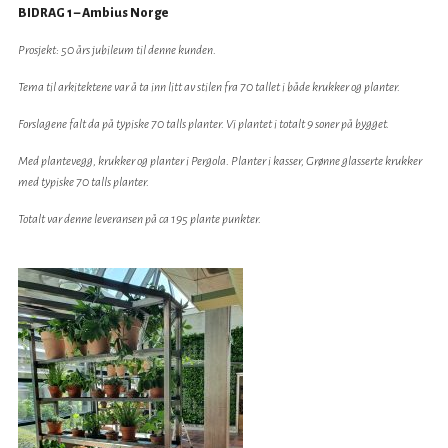
BIDRAG 1 – Ambius Norge
Prosjekt: 50 års jubileum til denne kunden.
Tema til arkitektene var å ta inn litt av stilen fra 70 tallet i både krukker og planter.
Forslagene falt da på typiske 70 talls planter. Vi plantet i totalt 9 soner på bygget.
Med plantevegg, krukker og planter i Pergola. Planter i kasser, Grønne glasserte krukker
med typiske 70 talls planter.
Totalt var denne leveransen på ca 195 plante punkter.