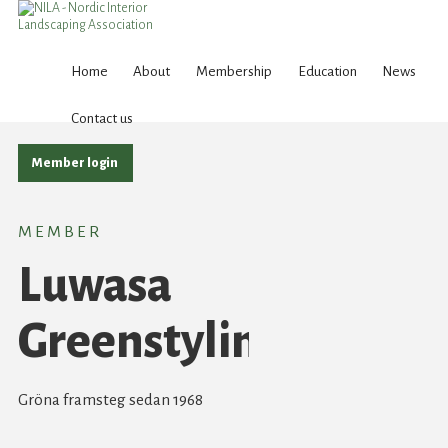
Skip
to
Home
About
Membership
Education
News
content
Contact us
Member login
MEMBER
Luwasa
Greenstyling
Gröna framsteg sedan 1968