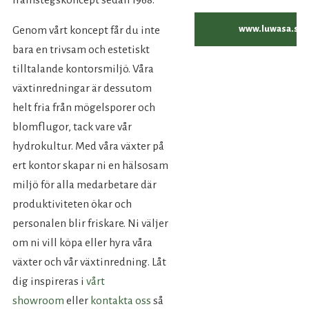
framstegskoncept sedan 1968.
www.luwasa.se
Genom vårt koncept får du inte
bara en trivsam och estetiskt
tilltalande kontorsmiljö. Våra
växtinredningar är dessutom
helt fria från mögelsporer och
blomflugor, tack vare vår
hydrokultur. Med våra växter på
ert kontor skapar ni en hälsosam
miljö för alla medarbetare där
produktiviteten ökar och
personalen blir friskare. Ni väljer
om ni vill köpa eller hyra våra
växter och vår växtinredning. Låt
dig inspireras i
vårt
showroom
eller
kontakta oss
så