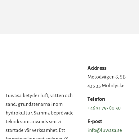
Address
Metodvägen 6, SE-
435 33 Mölnlycke
Luwasa betyder luft, vatten och
Telefon
sand; grundstenarna inom
+46 31 757 80 50
hydrokultur. Samma beprövade
teknik som används sen vi
E-post
startade vår verksamhet. Ett
info@luwasa.se