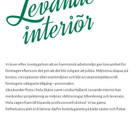
Vi lever efter övertygelsen att en harmonisk arbetsmiljö ger lönsamhet för
företaget eftersom det gör att det blir roligare att jobba. Miljöerna skapas på
kontor, i receptioner eller entrémiljöer och blir en vitamininjektion till
företagets viktigaste tillgång – personalen.
Våra kunder finns i hela Skåne samt i södra Halland. Levande interiör kan
medverka i projektering av miljöer, idélösningar, tillverkning och leverans.
Hela vägen fram till löpande professionell skötsel. Vi tar gärna
helhetsansvaret och lämnar därför livstidsgaranti på både växter och fiskar.